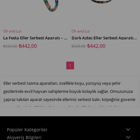
Oli and Lui
Oli and Lui
SEPETE EKLE
SEPETE EKLE
La Festa Eller Serbest Aparatı – Köpek Gezdirme İçin Pratik Çözüm
Dark Aztec Eller Serbest Aparatı – Köpek Gezdirme İçin Pratik Çözüm
₺442,00
₺442,00
₺520,00
₺520,00
1
Eller serbest tasma aparatları, özellikle koşu, yürüyüş veya şehir
gezilerinde evcil hayvan sahiplerine büyük kolaylık sağlar. Omuzunuza
çapraz takılan aparat sayesinde elleriniz serbest kalır, köpeğiniz güvenle
yanınızda yürür. Oli & Lui’nin aparatları, hafif, dayanıklı ve kolay
giyilebilen yapısıyla her bedene uygundur. Uyumlu tasma ve göğüs
tasmasıyla kombine edilerek tam bir yürüyüş seti oluşturur.
Popüler Kategoriler
Alışveriş Bilgileri