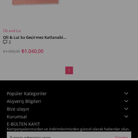
Oli and Lui
SEPETE EKLE
Oli & Lui Su Geçirmez Katlanabilir Köpek Matı
2
₺1.040,00
₺1.300,00
1
Popüler Kategoriler
Alışveriş Bilgileri
Bize ulaşın
Kurumsal
E-BÜLTEN KAYIT
Kampanyalarımızdan ve indirimlerimizden güncel olarak haberdar olun.
Gönder